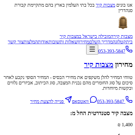
אנו בונים
מצבות קיר
בכל בתי העלמין בארץ בהם מתקיימת קבורת
סנהדרין
מצבות קיר
המובילה בישראל במצבות קיר
בית
קטלוג
המדריך השלם
מחירון
שאלות ותשובות
אודות
המלצות
צור קשר
053-393-5847
מחירון
מצבות קיר
טווחי המחיר להלן משקפים את מחירי הבסיס - המחיר הסופי נקבע לאחר
סיכום על סוג החומרים מהם נבנית המצבה, סוג הכיתוב, אביזרים נלווים
ובקשות מיוחדות.
053-393-5847
וואטסאפ
פנייה להצעת מחיר
מצבה קיר סטנדרטית החל מ:
1,400 ₪