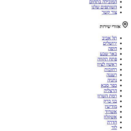
המובילה בתחום
השותפים שלנו
צור קשר
אזורי שירות
תל אביב
ירושלים
חיפה
באר שבע
פתח תקווה
ראשון לציון
רחובות
רעננה
נתניה
כפר סבא
הרצליה
רמת השרון
בני ברק
מודיעין
אשדוד
אשקלון
חדרה
לוד