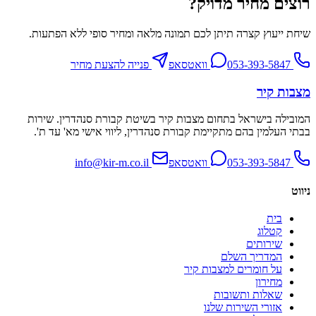
רוצים מחיר מדויק?
שיחת ייעוץ קצרה תיתן לכם תמונה מלאה ומחיר סופי ללא הפתעות.
053-393-5847
וואטסאפ
פנייה להצעת מחיר
מצבות קיר
המובילה בישראל בתחום מצבות קיר בשיטת קבורת סנהדרין. שירות
בבתי העלמין בהם מתקיימת קבורת סנהדרין, ליווי אישי מא' עד ת'.
053-393-5847
וואטסאפ
info@kir-m.co.il
ניווט
בית
קטלוג
שירותים
המדריך השלם
על חומרים למצבות קיר
מחירון
שאלות ותשובות
אזורי השירות שלנו