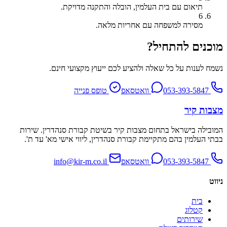
תיאום עם בית העלמין, הובלה והתקנה מדויקת.
6
מסירה למשפחה עם אחריות מלאה.
מוכנים להתחיל?
נשמח לענות על כל שאלה ולהציע לכם ייעוץ מקצועי חינם.
053-393-5847
וואטסאפ
טופס פנייה
מצבות קיר
המובילה בישראל בתחום מצבות קיר בשיטת קבורת סנהדרין. שירות
בבתי העלמין בהם מתקיימת קבורת סנהדרין, ליווי אישי מא' עד ת'.
053-393-5847
וואטסאפ
info@kir-m.co.il
ניווט
בית
קטלוג
שירותים