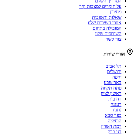
המדריך השלם
על חומרים למצבות קיר
מחירון
שאלות ותשובות
אזורי השירות שלנו
המובילה בתחום
השותפים שלנו
צור קשר
אזורי שירות
תל אביב
ירושלים
חיפה
באר שבע
פתח תקווה
ראשון לציון
רחובות
רעננה
נתניה
כפר סבא
הרצליה
רמת השרון
בני ברק