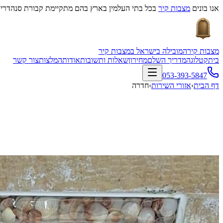
אנו בונים
מצבות קיר
בכל בתי העלמין בארץ בהם מתקיימת קבורת סנהדרין
מצבות קיר
המובילה בישראל במצבות קיר
בית
קטלוג
המדריך השלם
מחירון
שאלות ותשובות
אודות
המלצות
צור קשר
053-393-5847
דף הבית
›
אזורי השירות
›
חדרה