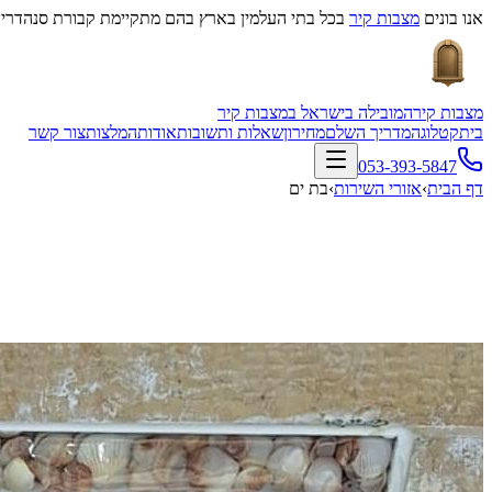
אנו בונים
מצבות קיר
בכל בתי העלמין בארץ בהם מתקיימת קבורת סנהדרין
מצבות קיר
המובילה בישראל במצבות קיר
בית
קטלוג
המדריך השלם
מחירון
שאלות ותשובות
אודות
המלצות
צור קשר
053-393-5847
דף הבית
›
אזורי השירות
›
בת ים