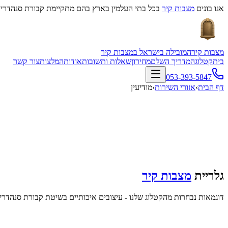
אנו בונים
מצבות קיר
בכל בתי העלמין בארץ בהם מתקיימת קבורת סנהדרין
מצבות קיר
המובילה בישראל במצבות קיר
בית
קטלוג
המדריך השלם
מחירון
שאלות ותשובות
אודות
המלצות
צור קשר
053-393-5847
דף הבית
›
אזורי השירות
›
מודיעין
גלריית
מצבות קיר
דוגמאות נבחרות מהקטלוג שלנו - עיצובים איכותיים בשיטת קבורת סנהדרין