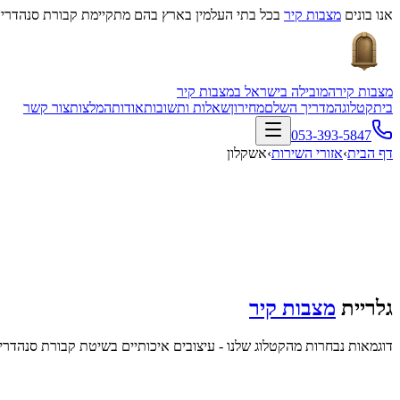
אנו בונים
מצבות קיר
בכל בתי העלמין בארץ בהם מתקיימת קבורת סנהדרין
מצבות קיר
המובילה בישראל במצבות קיר
בית
קטלוג
המדריך השלם
מחירון
שאלות ותשובות
אודות
המלצות
צור קשר
053-393-5847
דף הבית
›
אזורי השירות
›
אשקלון
גלריית
מצבות קיר
דוגמאות נבחרות מהקטלוג שלנו - עיצובים איכותיים בשיטת קבורת סנהדרין