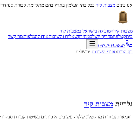
אנו בונים
מצבות קיר
בכל בתי העלמין בארץ בהם מתקיימת קבורת סנהדרין
מצבות קיר
המובילה בישראל במצבות קיר
בית
קטלוג
המדריך השלם
מחירון
שאלות ותשובות
אודות
המלצות
צור קשר
053-393-5847
דף הבית
›
אזורי השירות
›
ירושלים
גלריית
מצבות קיר
דוגמאות נבחרות מהקטלוג שלנו - עיצובים איכותיים בשיטת קבורת סנהדרין