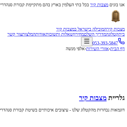
אנו בונים
מצבות קיר
בכל בתי העלמין בארץ בהם מתקיימת קבורת סנהדרין
מצבות קיר
המובילה בישראל במצבות קיר
בית
קטלוג
המדריך השלם
מחירון
שאלות ותשובות
אודות
המלצות
צור קשר
053-393-5847
דף הבית
›
אזורי השירות
›
אלפי מנשה
גלריית
מצבות קיר
דוגמאות נבחרות מהקטלוג שלנו - עיצובים איכותיים בשיטת קבורת סנהדרין