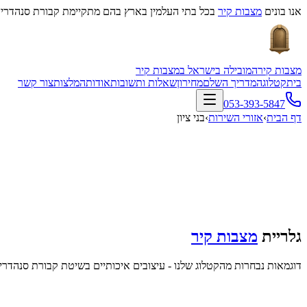
אנו בונים
מצבות קיר
בכל בתי העלמין בארץ בהם מתקיימת קבורת סנהדרין
מצבות קיר
המובילה בישראל במצבות קיר
בית
קטלוג
המדריך השלם
מחירון
שאלות ותשובות
אודות
המלצות
צור קשר
053-393-5847
דף הבית
›
אזורי השירות
›
בני ציון
גלריית
מצבות קיר
דוגמאות נבחרות מהקטלוג שלנו - עיצובים איכותיים בשיטת קבורת סנהדרין