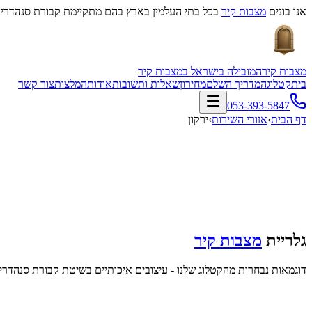
אנו בונים
מצבות קיר
בכל בתי העלמין בארץ בהם מתקיימת קבורת סנהדרין
מצבות קיר
המובילה בישראל במצבות קיר
בית
קטלוג
המדריך השלם
מחירון
שאלות ותשובות
אודות
המלצות
צור קשר
053-393-5847
דף הבית
›
אזורי השירות
›
ירקון
גלריית
מצבות קיר
דוגמאות נבחרות מהקטלוג שלנו - עיצובים איכותיים בשיטת קבורת סנהדרין