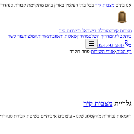
אנו בונים
מצבות קיר
בכל בתי העלמין בארץ בהם מתקיימת קבורת סנהדרין
מצבות קיר
המובילה בישראל במצבות קיר
בית
קטלוג
המדריך השלם
מחירון
שאלות ותשובות
אודות
המלצות
צור קשר
053-393-5847
דף הבית
›
אזורי השירות
›
פתח תקווה
גלריית
מצבות קיר
דוגמאות נבחרות מהקטלוג שלנו - עיצובים איכותיים בשיטת קבורת סנהדרין