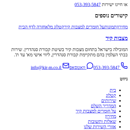
או חייגו ישירות
053-393-5847
קישורים נוספים
מחירון
תמונות
על חומרים למצבות קיר
קטלוג מלא
חזרה לדף הבית
מצבות קיר
המובילה בישראל בתחום מצבות קיר בשיטת קבורת סנהדרין. שירות
בבתי העלמין בהם מתקיימת קבורת סנהדרין, ליווי אישי מא' עד ת'.
053-393-5847
וואטסאפ
info@kir-m.co.il
ניווט
בית
קטלוג
שירותים
המדריך השלם
על חומרים למצבות קיר
מחירון
שאלות ותשובות
אזורי השירות שלנו