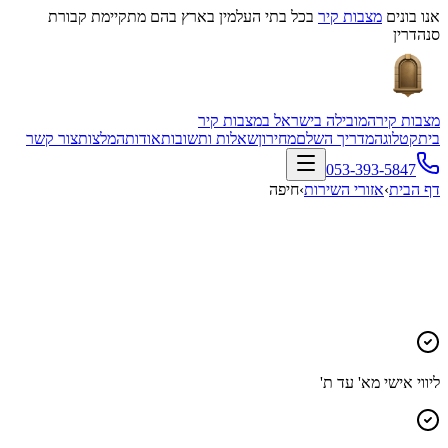
אנו בונים
מצבות קיר
בכל בתי העלמין בארץ בהם מתקיימת קבורת
סנהדרין
מצבות קיר
המובילה בישראל במצבות קיר
בית
קטלוג
המדריך השלם
מחירון
שאלות ותשובות
אודות
המלצות
צור קשר
053-393-5847
דף הבית
›
אזורי השירות
›
חיפה
ליווי אישי מא' עד ת'