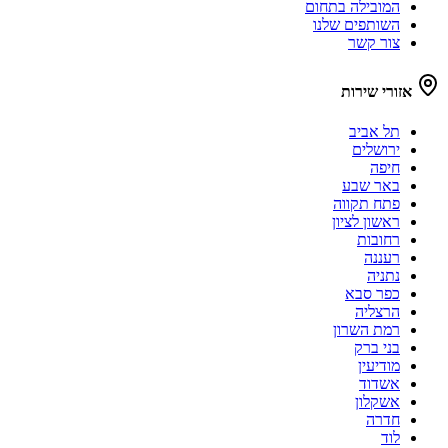
המובילה בתחום
השותפים שלנו
צור קשר
אזורי שירות
תל אביב
ירושלים
חיפה
באר שבע
פתח תקווה
ראשון לציון
רחובות
רעננה
נתניה
כפר סבא
הרצליה
רמת השרון
בני ברק
מודיעין
אשדוד
אשקלון
חדרה
לוד