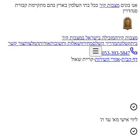
אנו בונים
מצבות קיר
בכל בתי העלמין בארץ בהם מתקיימת קבורת
סנהדרין
מצבות קיר
המובילה בישראל במצבות קיר
בית
קטלוג
המדריך השלם
מחירון
שאלות ותשובות
אודות
המלצות
צור קשר
053-393-5847
דף הבית
›
אזורי השירות
›
קריית שאול
ליווי אישי מא' עד ת'