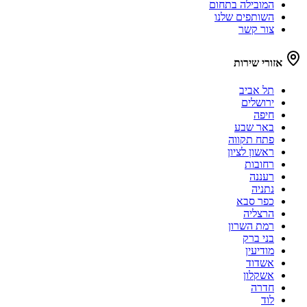
המובילה בתחום
השותפים שלנו
צור קשר
אזורי שירות
תל אביב
ירושלים
חיפה
באר שבע
פתח תקווה
ראשון לציון
רחובות
רעננה
נתניה
כפר סבא
הרצליה
רמת השרון
בני ברק
מודיעין
אשדוד
אשקלון
חדרה
לוד