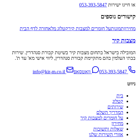
או חייגו ישירות
053-393-5847
קישורים נוספים
מחירון
תמונות
על חומרים למצבות קיר
קטלוג מלא
חזרה לדף הבית
מצבות קיר
המובילה בישראל בתחום מצבות קיר בשיטת קבורת סנהדרין. שירות
בבתי העלמין בהם מתקיימת קבורת סנהדרין, ליווי אישי מא' עד ת'.
053-393-5847
וואטסאפ
info@kir-m.co.il
ניווט
בית
קטלוג
שירותים
המדריך השלם
על חומרים למצבות קיר
מחירון
שאלות ותשובות
אזורי השירות שלנו