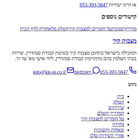
או חייגו ישירות
053-393-5847
קישורים נוספים
מחירון
תמונות
על חומרים למצבות קיר
קטלוג מלא
חזרה לדף הבית
מצבות קיר
המובילה בישראל בתחום מצבות קיר בשיטת קבורת סנהדרין. שירות
בבתי העלמין בהם מתקיימת קבורת סנהדרין, ליווי אישי מא' עד ת'.
053-393-5847
וואטסאפ
info@kir-m.co.il
ניווט
בית
קטלוג
שירותים
המדריך השלם
על חומרים למצבות קיר
מחירון
שאלות ותשובות
אזורי השירות שלנו