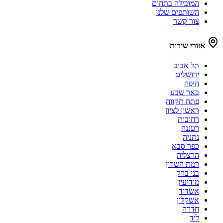
המובילה בתחום
השותפים שלנו
צור קשר
אזורי שירות
תל אביב
ירושלים
חיפה
באר שבע
פתח תקווה
ראשון לציון
רחובות
רעננה
נתניה
כפר סבא
הרצליה
רמת השרון
בני ברק
מודיעין
אשדוד
אשקלון
חדרה
לוד