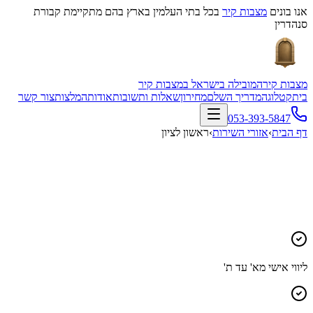
אנו בונים
מצבות קיר
בכל בתי העלמין בארץ בהם מתקיימת קבורת
סנהדרין
מצבות קיר
המובילה בישראל במצבות קיר
בית
קטלוג
המדריך השלם
מחירון
שאלות ותשובות
אודות
המלצות
צור קשר
053-393-5847
דף הבית
›
אזורי השירות
›
ראשון לציון
ליווי אישי מא' עד ת'