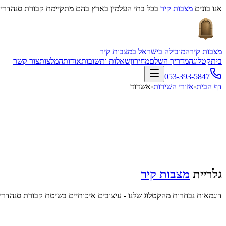
אנו בונים
מצבות קיר
בכל בתי העלמין בארץ בהם מתקיימת קבורת סנהדרין
מצבות קיר
המובילה בישראל במצבות קיר
בית
קטלוג
המדריך השלם
מחירון
שאלות ותשובות
אודות
המלצות
צור קשר
053-393-5847
דף הבית
›
אזורי השירות
›
אשדוד
גלריית
מצבות קיר
דוגמאות נבחרות מהקטלוג שלנו - עיצובים איכותיים בשיטת קבורת סנהדרין