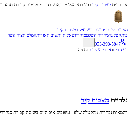
אנו בונים
מצבות קיר
בכל בתי העלמין בארץ בהם מתקיימת קבורת סנהדרין
מצבות קיר
המובילה בישראל במצבות קיר
בית
קטלוג
המדריך השלם
מחירון
שאלות ותשובות
אודות
המלצות
צור קשר
053-393-5847
דף הבית
›
אזורי השירות
›
חיפה
גלריית
מצבות קיר
דוגמאות נבחרות מהקטלוג שלנו - עיצובים איכותיים בשיטת קבורת סנהדרין