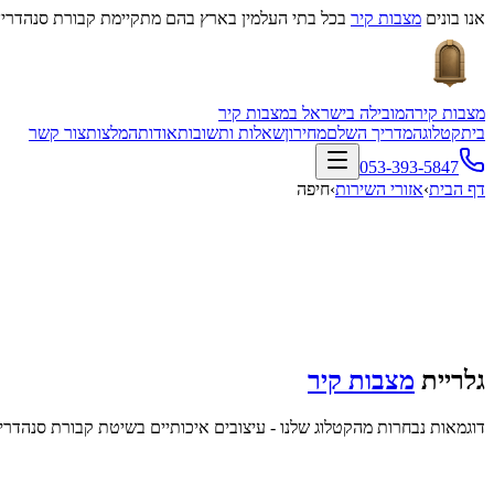
אנו בונים
מצבות קיר
בכל בתי העלמין בארץ בהם מתקיימת קבורת סנהדרין
מצבות קיר
המובילה בישראל במצבות קיר
בית
קטלוג
המדריך השלם
מחירון
שאלות ותשובות
אודות
המלצות
צור קשר
053-393-5847
דף הבית
›
אזורי השירות
›
חיפה
גלריית
מצבות קיר
דוגמאות נבחרות מהקטלוג שלנו - עיצובים איכותיים בשיטת קבורת סנהדרין