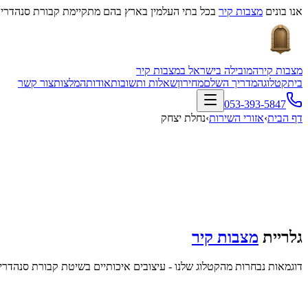
אנו בונים
מצבות קיר
בכל בתי העלמין בארץ בהם מתקיימת קבורת סנהדרין
מצבות קיר
המובילה בישראל במצבות קיר
בית
קטלוג
המדריך השלם
מחירון
שאלות ותשובות
אודות
המלצות
צור קשר
053-393-5847
דף הבית
›
אזורי השירות
›
נחלת יצחק
גלריית
מצבות קיר
דוגמאות נבחרות מהקטלוג שלנו - עיצובים איכותיים בשיטת קבורת סנהדרין